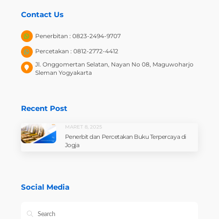
Contact Us
Penerbitan : 0823-2494-9707
Percetakan : 0812-2772-4412
Jl. Onggomertan Selatan, Nayan No 08, Maguwoharjo
Sleman Yogyakarta
Recent Post
MARET 8, 2025
Penerbit dan Percetakan Buku Terpercaya di
Jogja
Social Media