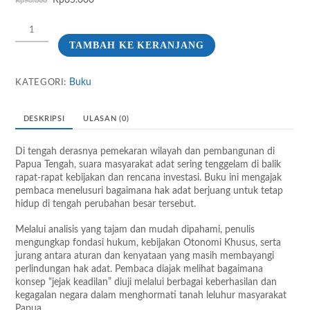
Rp
85.000
Rp
90.000
aslinya
saat
Kuantitas
adalah:
ini
Jejak
Rp90.000.
adalah:
TAMBAH KE KERANJANG
Keadilan
Rp85.000.
di
Tanah
Buku
KATEGORI:
Papua:
Pengakuan
dan
DESKRIPSI
ULASAN (0)
Perlindungan
Hak
Di tengah derasnya pemekaran wilayah dan pembangunan di
Adat
Papua Tengah, suara masyarakat adat sering tenggelam di balik
di
rapat-rapat kebijakan dan rencana investasi. Buku ini mengajak
Papua
pembaca menelusuri bagaimana hak adat berjuang untuk tetap
Tengah
hidup di tengah perubahan besar tersebut.
Melalui analisis yang tajam dan mudah dipahami, penulis
mengungkap fondasi hukum, kebijakan Otonomi Khusus, serta
jurang antara aturan dan kenyataan yang masih membayangi
perlindungan hak adat. Pembaca diajak melihat bagaimana
konsep “jejak keadilan” diuji melalui berbagai keberhasilan dan
kegagalan negara dalam menghormati tanah leluhur masyarakat
Papua.