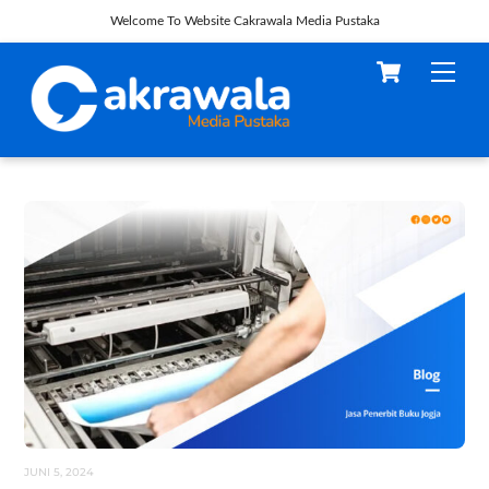
Welcome To Website Cakrawala Media Pustaka
Skip
Cart
Men
to
content
JUNI 5, 2024