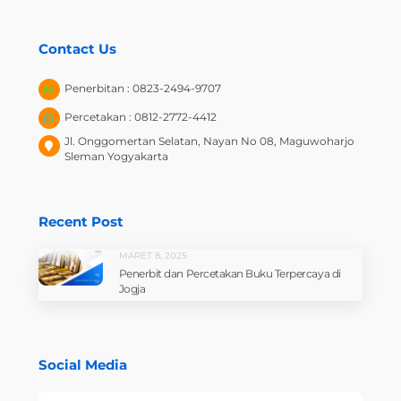
Contact Us
Penerbitan : 0823-2494-9707
Percetakan : 0812-2772-4412
Jl. Onggomertan Selatan, Nayan No 08, Maguwoharjo
Sleman Yogyakarta
Recent Post
MARET 8, 2025
Penerbit dan Percetakan Buku Terpercaya di
Jogja
Social Media