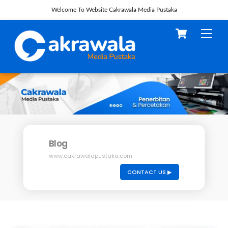
Welcome To Website Cakrawala Media Pustaka
Skip
Cart
Men
to
content
Blog
www.cakrawalapustaka.com
CONTACT US ▶