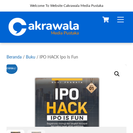
Welcome To Website Cakrawala Media Pustaka
Skip
Cart
Men
to
content
Beranda
/
Buku
/ IPO HACK Ipo Is Fun
OBRAL!