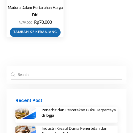
Madura Dalam Pertaruhan Harga
Diri
Harga
Harga
Rp
70.000
Rp
79.000
aslinya
saat
TAMBAH KE KERANJANG
adalah:
ini
Rp79.000.
adalah:
Rp70.000.
Recent Post
Penerbit dan Percetakan Buku Terpercaya
di Jogja
Industri Kreatif Dunia Penerbitan dan