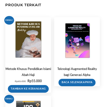
PRODUK TERKAIT
OBRAL!
Metode Khusus Pendidikan Islami
Teknologi Augmented Reality
Abah Haji
bagi Generasi Alpha
Harga
Harga
Rp
55.000
Rp
65.000
BACA SELENGKAPNYA
aslinya
saat
TAMBAH KE KERANJANG
adalah:
ini
Rp65.000.
adalah:
OBRAL!
Rp55.000.