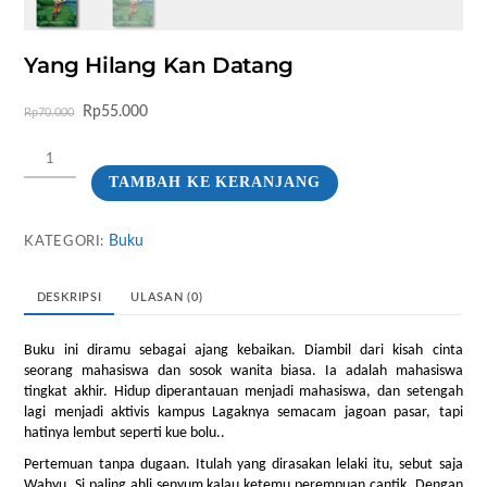
Yang Hilang Kan Datang
Harga
Harga
Rp
55.000
Rp
70.000
aslinya
saat
Kuantitas
adalah:
ini
Yang
Rp70.000.
adalah:
TAMBAH KE KERANJANG
Hilang
Rp55.000.
Kan
Datang
Buku
KATEGORI:
DESKRIPSI
ULASAN (0)
Buku ini diramu sebagai ajang kebaikan. Diambil dari kisah cinta
seorang mahasiswa dan sosok wanita biasa. Ia adalah mahasiswa
tingkat akhir. Hidup diperantauan menjadi mahasiswa, dan setengah
lagi menjadi aktivis kampus Lagaknya semacam jagoan pasar, tapi
hatinya lembut seperti kue bolu..
Pertemuan tanpa dugaan. Itulah yang dirasakan lelaki itu, sebut saja
Wahyu. Si paling ahli senyum kalau ketemu perempuan cantik. Dengan