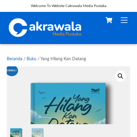
Welcome To Website Cakrawala Media Pustaka
Skip
Cart
Men
to
content
Beranda
/
Buku
/ Yang Hilang Kan Datang
OBRAL!