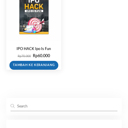
IPO HACK Ipo Is Fun
Harga
Harga
Rp
60.000
Rp
70.000
aslinya
saat
TAMBAH KE KERANJANG
adalah:
ini
Rp70.000.
adalah:
Rp60.000.