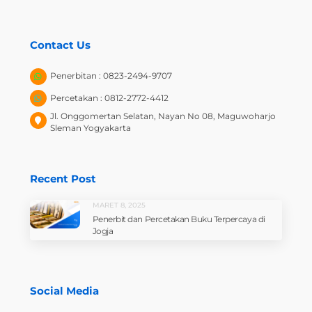
Contact Us
Penerbitan : 0823-2494-9707
Percetakan : 0812-2772-4412
Jl. Onggomertan Selatan, Nayan No 08, Maguwoharjo
Sleman Yogyakarta
Recent Post
MARET 8, 2025
Penerbit dan Percetakan Buku Terpercaya di
Jogja
Social Media