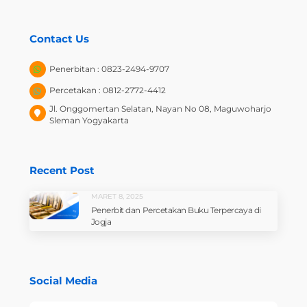
Contact Us
Penerbitan : 0823-2494-9707
Percetakan : 0812-2772-4412
Jl. Onggomertan Selatan, Nayan No 08, Maguwoharjo
Sleman Yogyakarta
Recent Post
MARET 8, 2025
Penerbit dan Percetakan Buku Terpercaya di
Jogja
Social Media