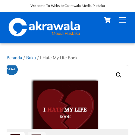
Welcome To Website Cakrawala Media Pustaka
Skip
Cart
Men
to
content
Beranda
/
Buku
/ I Hate My Life Book
OBRAL!