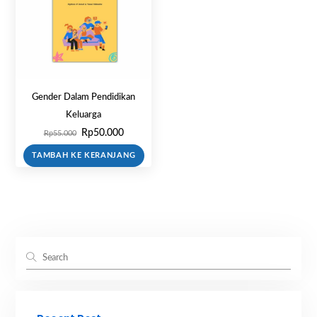
Gender Dalam Pendidikan
Keluarga
Harga
Harga
Rp
50.000
Rp
55.000
aslinya
saat
TAMBAH KE KERANJANG
adalah:
ini
Rp55.000.
adalah:
Rp50.000.