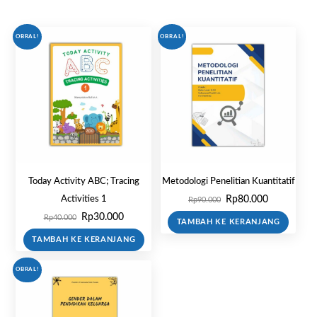
OBRAL!
OBRAL!
Today Activity ABC; Tracing
Metodologi Penelitian Kuantitatif
Harga
Harga
Rp
80.000
Activities 1
Rp
90.000
aslinya
saat
Harga
Harga
Rp
30.000
Rp
40.000
TAMBAH KE KERANJANG
adalah:
ini
aslinya
saat
TAMBAH KE KERANJANG
Rp90.000.
adalah:
adalah:
ini
Rp80.000.
Rp40.000.
adalah:
OBRAL!
Rp30.000.