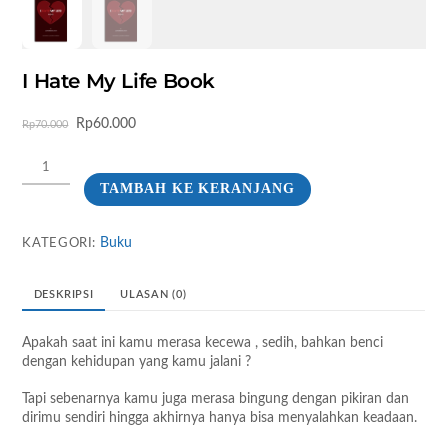
I Hate My Life Book
Harga
Harga
Rp
60.000
Rp
70.000
aslinya
saat
Kuantitas
adalah:
ini
I
Rp70.000.
adalah:
TAMBAH KE KERANJANG
Hate
Rp60.000.
My
Life
Buku
KATEGORI:
Book
DESKRIPSI
ULASAN (0)
Apakah saat ini kamu merasa kecewa , sedih, bahkan benci
dengan kehidupan yang kamu jalani ?
Tapi sebenarnya kamu juga merasa bingung dengan pikiran dan
dirimu sendiri hingga akhirnya hanya bisa menyalahkan keadaan.