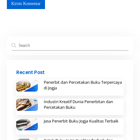
Recent Post
Penerbit dan Percetakan Buku Terpercaya
di Jogja
Industri Kreatif Dunia Penerbitan dan
Percetakan Buku
Jasa Penerbit Buku Jogja Kualitas Terbaik