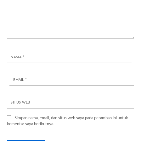
NAMA
*
EMAIL
*
SITUS WEB
Simpan nama, email, dan situs web saya pada peramban ini untuk
komentar saya berikutnya.