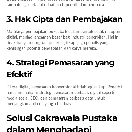
tambah agar tetap diminati oleh penulis dan pembaca.
3.
Hak Cipta dan Pembajakan
Maraknya pembajakan buku, baik dalam bentuk cetak maupun
digital, menjadi ancaman besar bagi industri penerbitan. Hal ini
tidak hanya merugikan penerbit, tetapi juga penulis yang
kehilangan potensi pendapatan dari karya mereka.
4.
Strategi Pemasaran yang
Efektif
Di era digital, pemasaran konvensional tidak lagi cukup. Penerbit
harus memahami strategi pemasaran berbasis digital seperti
media sosial, SEO, dan pemasaran berbasis data untuk
menjangkau audiens yang lebih luas.
Solusi Cakrawala Pustaka
dalam Menghadapi