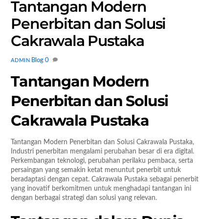
Tantangan Modern
Penerbitan dan Solusi
Cakrawala Pustaka
Blog
0
ADMIN
Tantangan Modern
Penerbitan dan Solusi
Cakrawala Pustaka
Tantangan Modern Penerbitan dan Solusi Cakrawala Pustaka,
Industri penerbitan mengalami perubahan besar di era digital.
Perkembangan teknologi, perubahan perilaku pembaca, serta
persaingan yang semakin ketat menuntut penerbit untuk
beradaptasi dengan cepat. Cakrawala Pustaka sebagai penerbit
yang inovatif berkomitmen untuk menghadapi tantangan ini
dengan berbagai strategi dan solusi yang relevan.