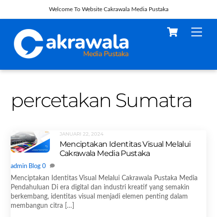
Welcome To Website Cakrawala Media Pustaka
Skip
Cart
Men
to
content
percetakan Sumatra
JANUARI 22, 2024
Menciptakan Identitas Visual Melalui
Cakrawala Media Pustaka
admin
Blog
0
Menciptakan Identitas Visual Melalui Cakrawala Pustaka Media
Pendahuluan Di era digital dan industri kreatif yang semakin
berkembang, identitas visual menjadi elemen penting dalam
membangun citra […]