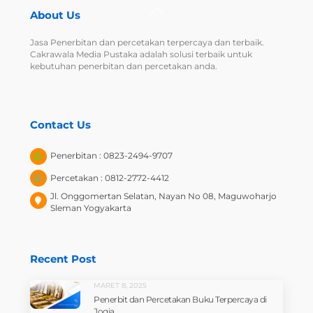
Back
About Us
To
Top
Jasa Penerbitan dan percetakan terpercaya dan terbaik.
Cakrawala Media Pustaka adalah solusi terbaik untuk
kebutuhan penerbitan dan percetakan anda.
Contact Us
Penerbitan : 0823-2494-9707
Percetakan : 0812-2772-4412
Jl. Onggomertan Selatan, Nayan No 08, Maguwoharjo
Sleman Yogyakarta
Recent Post
MARET 8, 2025
Penerbit dan Percetakan Buku Terpercaya di
Jogja