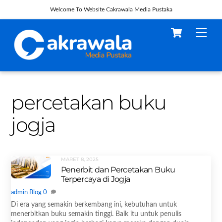
Welcome To Website Cakrawala Media Pustaka
Skip
Cart
Men
to
content
percetakan buku
jogja
MARET 8, 2025
Penerbit dan Percetakan Buku
Terpercaya di Jogja
admin
Blog
0
Di era yang semakin berkembang ini, kebutuhan untuk
menerbitkan buku semakin tinggi. Baik itu untuk penulis