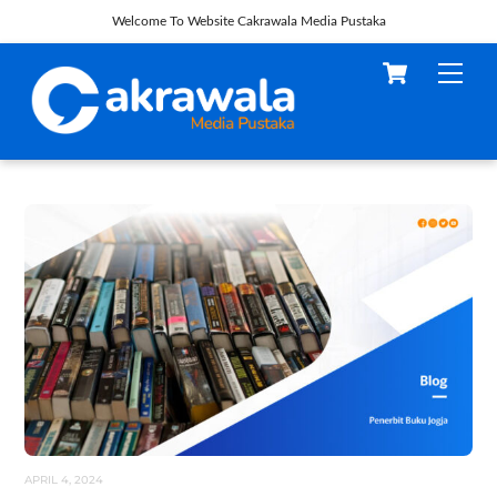
Welcome To Website Cakrawala Media Pustaka
Skip
Cart
Men
to
content
APRIL 4, 2024