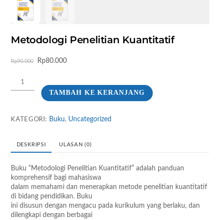
Metodologi Penelitian Kuantitatif
Harga
Harga
Rp
80.000
Rp
90.000
aslinya
saat
Kuantitas
adalah:
ini
Metodologi
Rp90.000.
adalah:
TAMBAH KE KERANJANG
Penelitian
Rp80.000.
Kuantitatif
Buku
Uncategorized
KATEGORI:
,
DESKRIPSI
ULASAN (0)
Buku “Metodologi Penelitian Kuantitatif” adalah panduan
komprehensif bagi mahasiswa
dalam memahami dan menerapkan metode penelitian kuantitatif
di bidang pendidikan. Buku
ini disusun dengan mengacu pada kurikulum yang berlaku, dan
dilengkapi dengan berbagai