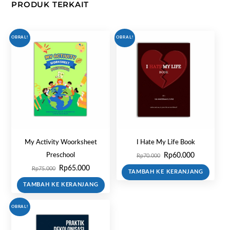
PRODUK TERKAIT
OBRAL!
OBRAL!
My Activity Woorksheet
I Hate My Life Book
Harga
Harga
Rp
60.000
Preschool
Rp
70.000
aslinya
saat
Harga
Harga
Rp
65.000
Rp
75.000
TAMBAH KE KERANJANG
adalah:
ini
aslinya
saat
TAMBAH KE KERANJANG
Rp70.000.
adalah:
adalah:
ini
Rp60.000.
Rp75.000.
adalah:
OBRAL!
Rp65.000.