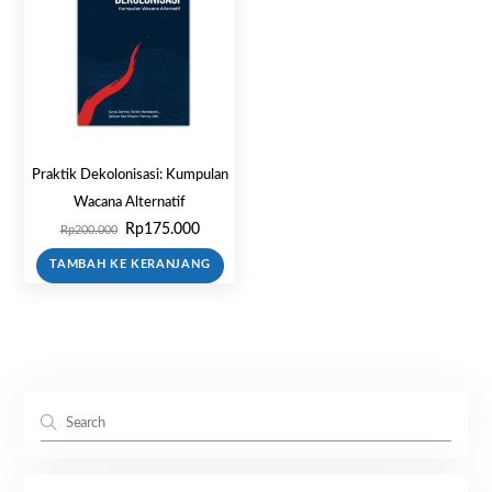
Praktik Dekolonisasi: Kumpulan
Wacana Alternatif
Harga
Harga
Rp
175.000
Rp
200.000
aslinya
saat
TAMBAH KE KERANJANG
adalah:
ini
Rp200.000.
adalah:
Rp175.000.