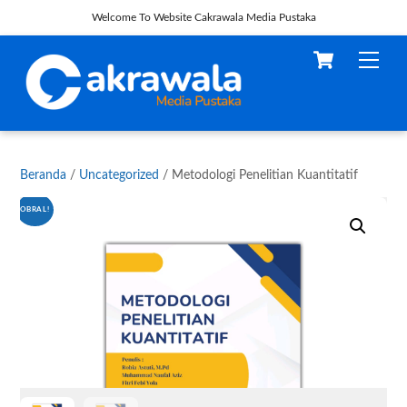
Welcome To Website Cakrawala Media Pustaka
Skip
Cart
Men
to
content
Beranda
/
Uncategorized
/ Metodologi Penelitian Kuantitatif
OBRAL!