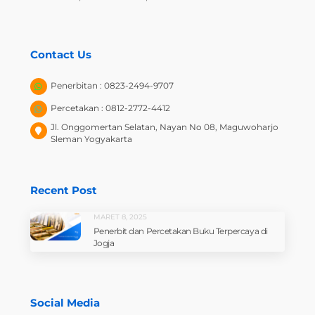
Contact Us
Penerbitan : 0823-2494-9707
Percetakan : 0812-2772-4412
Jl. Onggomertan Selatan, Nayan No 08, Maguwoharjo
Sleman Yogyakarta
Recent Post
MARET 8, 2025
Penerbit dan Percetakan Buku Terpercaya di
Jogja
Social Media