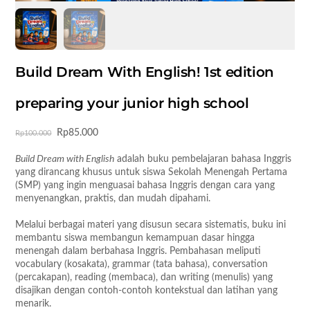
Build Dream With English! 1st edition
preparing your junior high school
Harga
Harga
Rp
85.000
Rp
100.000
aslinya
saat
Build Dream with English
adalah buku pembelajaran bahasa Inggris
adalah:
ini
yang dirancang khusus untuk siswa Sekolah Menengah Pertama
Rp100.000.
adalah:
(SMP) yang ingin menguasai bahasa Inggris dengan cara yang
Rp85.000.
menyenangkan, praktis, dan mudah dipahami.
Melalui berbagai materi yang disusun secara sistematis, buku ini
membantu siswa membangun kemampuan dasar hingga
menengah dalam berbahasa Inggris. Pembahasan meliputi
vocabulary (kosakata), grammar (tata bahasa), conversation
(percakapan), reading (membaca), dan writing (menulis) yang
disajikan dengan contoh-contoh kontekstual dan latihan yang
menarik.