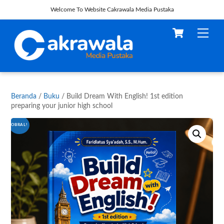
Welcome To Website Cakrawala Media Pustaka
Skip
Cart
Men
to
content
Beranda
/
Buku
/ Build Dream With English! 1st edition
preparing your junior high school
OBRAL!