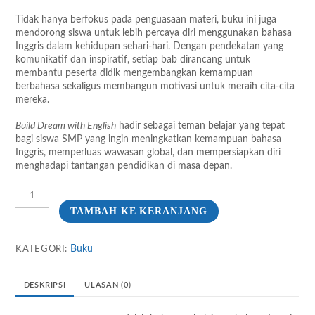
Tidak hanya berfokus pada penguasaan materi, buku ini juga
mendorong siswa untuk lebih percaya diri menggunakan bahasa
Inggris dalam kehidupan sehari-hari. Dengan pendekatan yang
komunikatif dan inspiratif, setiap bab dirancang untuk
membantu peserta didik mengembangkan kemampuan
berbahasa sekaligus membangun motivasi untuk meraih cita-cita
mereka.
Build Dream with English
hadir sebagai teman belajar yang tepat
bagi siswa SMP yang ingin meningkatkan kemampuan bahasa
Inggris, memperluas wawasan global, dan mempersiapkan diri
menghadapi tantangan pendidikan di masa depan.
Kuantitas
Build
TAMBAH KE KERANJANG
Dream
With
English!
Buku
KATEGORI:
1st
edition
preparing
DESKRIPSI
ULASAN (0)
your
junior