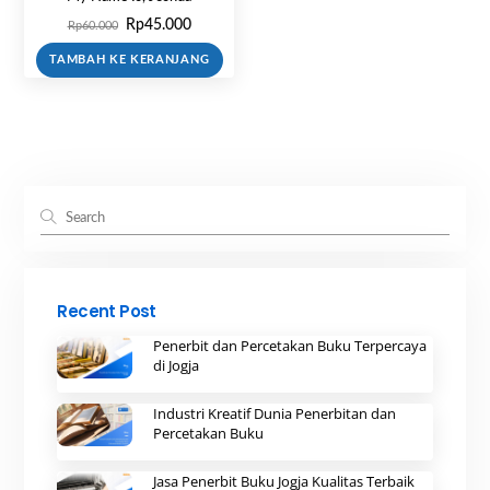
Harga
Harga
Rp
45.000
Rp
60.000
aslinya
saat
TAMBAH KE KERANJANG
adalah:
ini
Rp60.000.
adalah:
Rp45.000.
Recent Post
Penerbit dan Percetakan Buku Terpercaya
di Jogja
Industri Kreatif Dunia Penerbitan dan
Percetakan Buku
Jasa Penerbit Buku Jogja Kualitas Terbaik